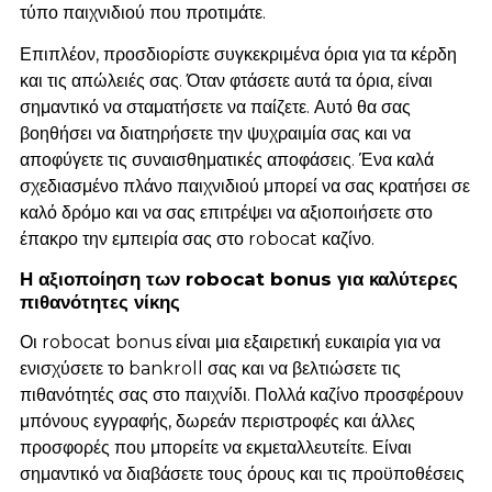
τύπο παιχνιδιού που προτιμάτε.
Επιπλέον, προσδιορίστε συγκεκριμένα όρια για τα κέρδη
και τις απώλειές σας. Όταν φτάσετε αυτά τα όρια, είναι
σημαντικό να σταματήσετε να παίζετε. Αυτό θα σας
βοηθήσει να διατηρήσετε την ψυχραιμία σας και να
αποφύγετε τις συναισθηματικές αποφάσεις. Ένα καλά
σχεδιασμένο πλάνο παιχνιδιού μπορεί να σας κρατήσει σε
καλό δρόμο και να σας επιτρέψει να αξιοποιήσετε στο
έπακρο την εμπειρία σας στο robocat καζίνο.
Η αξιοποίηση των robocat bonus για καλύτερες
πιθανότητες νίκης
Οι robocat bonus είναι μια εξαιρετική ευκαιρία για να
ενισχύσετε το bankroll σας και να βελτιώσετε τις
πιθανότητές σας στο παιχνίδι. Πολλά καζίνο προσφέρουν
μπόνους εγγραφής, δωρεάν περιστροφές και άλλες
προσφορές που μπορείτε να εκμεταλλευτείτε. Είναι
σημαντικό να διαβάσετε τους όρους και τις προϋποθέσεις