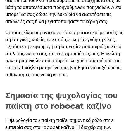
σας επιτρέπουν να προσαρμόζετε τα στοιχήματά σας με
βάση τα αποτελέσματα προηγούμενων παιχνιδιών. Αυτό
μπορεί να σας δώσει την ευκαιρία να ανακτήσετε τις
απώλειές σας ή να μεγιστοποιήσετε τα κέρδη σας.
Ωστόσο, είναι σημαντικό να είστε προσεκτικοί με αυτές τις
στρατηγικές, καθώς δεν υπάρχει καμία εγγύηση νίκης.
Εξετάστε την εφαρμογή στρατηγικών που ταιριάζουν στο
στυλ παιχνιδιού σας και στις προτιμήσεις σας. Η γνώση
των στρατηγικών που μπορείτε να χρησιμοποιήσετε στο
robocat καζίνο μπορεί να σας βοηθήσει να αυξήσετε τις
πιθανότητές σας να κερδίσετε.
Σημασία της ψυχολογίας του
παίκτη στο robocat καζίνο
Η ψυχολογία του παίκτη παίζει σημαντικό ρόλο στην
εμπειρία σας στο robocat καζίνο. Η διαχείριση των