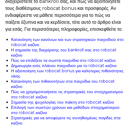
διαχειριστείτε το bankroll σας, και πώς να αξιοποιήσετε
τους διαθέσιμους robocat bonus και προσφορές. Αν
ενδιαφέρεστε να μάθετε περισσότερα για το πώς να
παίξετε έξυπνα και να κερδίσετε, τότε αυτό το άρθρο είναι
για εσάς. Για περισσότερες πληροφορίες, επισκεφθείτε το .
Κατανόηση των κανόνων και των στρατηγικών παιχνιδιού στο
robocat καζίνο
Η σημασία της διαχείρισης του bankroll σας στο robocat
καζίνο
Πώς να επιλέξετε τα σωστά παιχνίδια στο robocat καζίνο
Δημιουργία ενός πλάνου παιχνιδιού για το robocat καζίνο
Η αξιοποίηση των robocat bonus για καλύτερες πιθανότητες
νίκης
Κατανόηση των πιθανοτήτων στα παιχνίδια του robocat
καζίνο
Πώς να χρησιμοποιήσετε τις στρατηγικές του στοιχηματισμού
στο robocat καζίνο
Σημασία της ψυχολογίας του παίκτη στο robocat καζίνο
Επιλογή των σωστών χρόνων και μεθόδων στοιχηματισμού
στο robocat καζίνο
Στρατηγικές για να αποφύγετε τις συνηθισμένες παγίδες στα
καζίνο