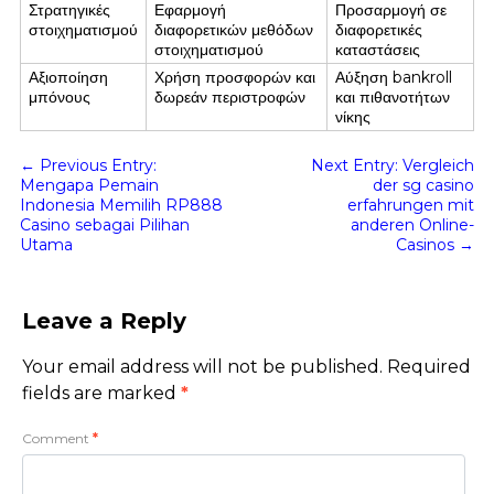
Στρατηγικές
Εφαρμογή
Προσαρμογή σε
στοιχηματισμού
διαφορετικών μεθόδων
διαφορετικές
στοιχηματισμού
καταστάσεις
Αξιοποίηση
Χρήση προσφορών και
Αύξηση bankroll
μπόνους
δωρεάν περιστροφών
και πιθανοτήτων
νίκης
←
Previous Entry:
Next Entry: Vergleich
Mengapa Pemain
der sg casino
Indonesia Memilih RP888
erfahrungen mit
Casino sebagai Pilihan
anderen Online-
Utama
Casinos
→
Leave a Reply
Your email address will not be published.
Required
fields are marked
*
Comment
*