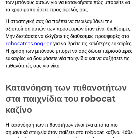
των μπόνους αυτών για να κατανοήσετε πώς μπορείτε να
τα χρησιμοποιήσετε προς όφελός σας.
Η στρατηγική σας θα πρέπει να περιλαμβάνει την
αξιοποίηση αυτών των προσφορών όταν είναι διαθέσιμες.
Μην διστάσετε να ελέγξετε τις διαθέσιμες προσφορές στο
robocatcasinogr.gr
για να βρείτε τις καλύτερες ευκαιρίες.
Η χρήση των μπόνους μπορεί να σας δώσει περισσότερες
ευκαιρίες να δοκιμάσετε νέα παιχνίδια και να αυξήσετε τις
πιθανότητές σας για νίκη.
Κατανόηση των πιθανοτήτων
στα παιχνίδια του robocat
καζίνο
Η κατανόηση των πιθανοτήτων είναι ένα από τα πιο
σημαντικά στοιχεία όταν παίζετε στο robocat καζίνο. Κάθε