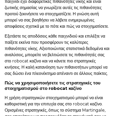
παιχνίδι έχει διαφορετικές πιθανότητες νίκης και είναι
ζωτικής σημασίας να γνωρίζετε αυτές τις πιθανότητες
προτού ξεκινήσετε να στοιχηματίζετε. Η γνώση αυτή
μπορεί να σας βοηθήσει να λάβετε ενημερωμένες
αποφάσεις σχετικά με το πότε και πώς να στοιχηματίσετε.
Εξετάστε τις αποδόσεις κάθε παιχνιδιού και επιλέξτε να
παίξετε εκείνα που προσφέρουν τις καλύτερες
πιθανότητες νίκης. Αξιοποιώντας στατιστικά δεδομένα και
αναλύσεις, μπορείτε να βελτιώσετε τις πιθανότητές σας
στο robocat καζίνο και να κάνετε πιο στρατηγικές
κινήσεις. Η καλή κατανόηση των πιθανοτήτων μπορεί να
σας δώσει ένα πλεονέκτημα απέναντι σε άλλους παίκτες.
Πώς να χρησιμοποιήσετε τις στρατηγικές του
στοιχηματισμού στο robocat καζίνο
Η χρήση στρατηγικών στοιχηματισμού μπορεί να είναι
καθοριστική για την επιτυχία σας στο robocat καζίνο.
Ορισμένες στρατηγικές, όπως το σύστημα Martingale,