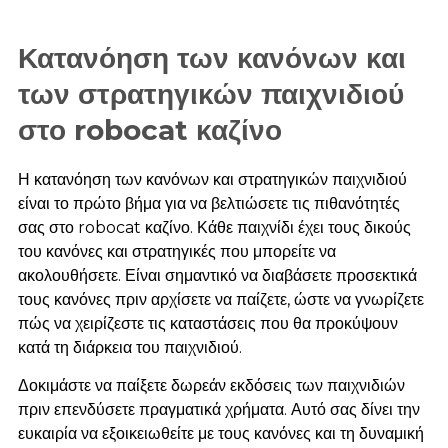
Κατανόηση των κανόνων και
των στρατηγικών παιχνιδιού
στο robocat καζίνο
Η κατανόηση των κανόνων και στρατηγικών παιχνιδιού
είναι το πρώτο βήμα για να βελτιώσετε τις πιθανότητές
σας στο robocat καζίνο. Κάθε παιχνίδι έχει τους δικούς
του κανόνες και στρατηγικές που μπορείτε να
ακολουθήσετε. Είναι σημαντικό να διαβάσετε προσεκτικά
τους κανόνες πριν αρχίσετε να παίζετε, ώστε να γνωρίζετε
πώς να χειρίζεστε τις καταστάσεις που θα προκύψουν
κατά τη διάρκεια του παιχνιδιού.
Δοκιμάστε να παίξετε δωρεάν εκδόσεις των παιχνιδιών
πριν επενδύσετε πραγματικά χρήματα. Αυτό σας δίνει την
ευκαιρία να εξοικειωθείτε με τους κανόνες και τη δυναμική