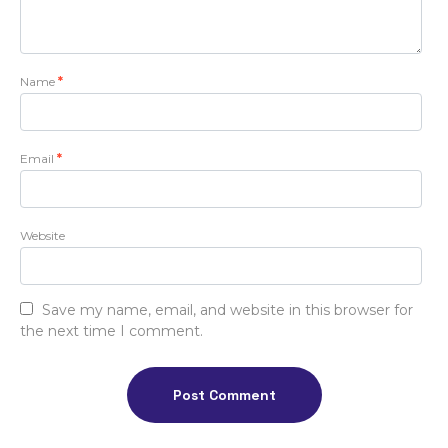
Name
*
Email
*
Website
Save my name, email, and website in this browser for
the next time I comment.