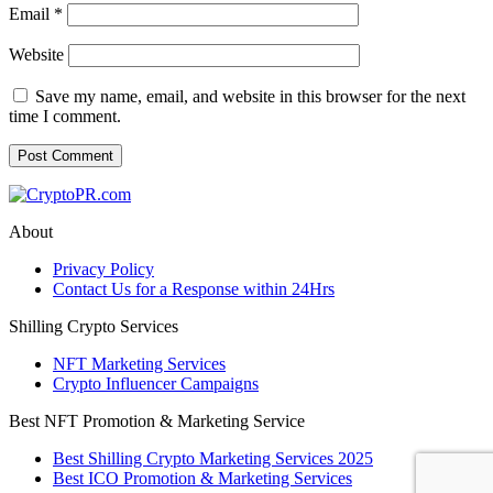
Email
*
Website
Save my name, email, and website in this browser for the next
time I comment.
About
Privacy Policy
Contact Us for a Response within 24Hrs
Shilling Crypto Services
NFT Marketing Services
Crypto Influencer Campaigns
Best NFT Promotion & Marketing Service
Best Shilling Crypto Marketing Services 2025
Best ICO Promotion & Marketing Services