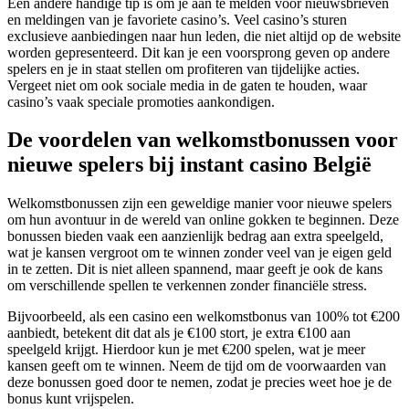
Een andere handige tip is om je aan te melden voor nieuwsbrieven
en meldingen van je favoriete casino’s. Veel casino’s sturen
exclusieve aanbiedingen naar hun leden, die niet altijd op de website
worden gepresenteerd. Dit kan je een voorsprong geven op andere
spelers en je in staat stellen om profiteren van tijdelijke acties.
Vergeet niet om ook sociale media in de gaten te houden, waar
casino’s vaak speciale promoties aankondigen.
De voordelen van welkomstbonussen voor
nieuwe spelers bij instant casino België
Welkomstbonussen zijn een geweldige manier voor nieuwe spelers
om hun avontuur in de wereld van online gokken te beginnen. Deze
bonussen bieden vaak een aanzienlijk bedrag aan extra speelgeld,
wat je kansen vergroot om te winnen zonder veel van je eigen geld
in te zetten. Dit is niet alleen spannend, maar geeft je ook de kans
om verschillende spellen te verkennen zonder financiële stress.
Bijvoorbeeld, als een casino een welkomstbonus van 100% tot €200
aanbiedt, betekent dit dat als je €100 stort, je extra €100 aan
speelgeld krijgt. Hierdoor kun je met €200 spelen, wat je meer
kansen geeft om te winnen. Neem de tijd om de voorwaarden van
deze bonussen goed door te nemen, zodat je precies weet hoe je de
bonus kunt vrijspelen.