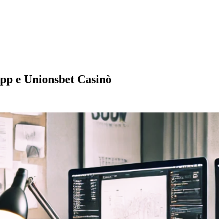
App e Unionsbet Casinò