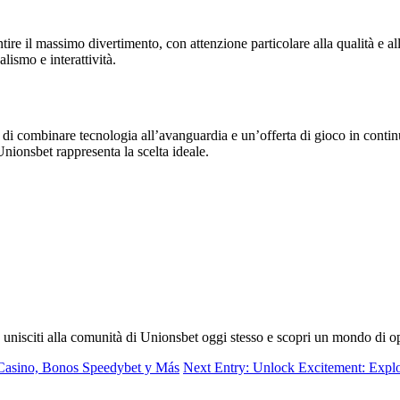
ire il massimo divertimento, con attenzione particolare alla qualità e all
alismo e interattività.
à di combinare tecnologia all’avanguardia e un’offerta di gioco in cont
nionsbet rappresenta la scelta ideale.
: unisciti alla comunità di Unionsbet oggi stesso e scopri un mondo di o
Casino, Bonos Speedybet y Más
Next Entry: Unlock Excitement: Expl