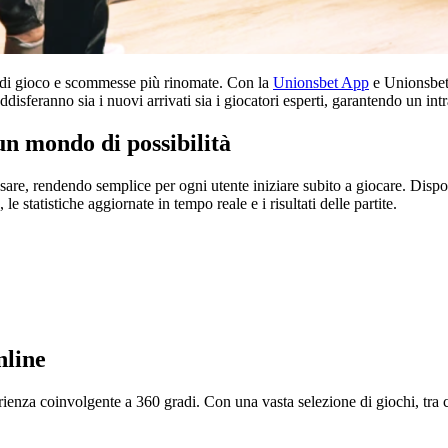
e di gioco e scommesse più rinomate. Con la
Unionsbet App
e Unionsbet 
sferanno sia i nuovi arrivati sia i giocatori esperti, garantendo un int
un mondo di possibilità
sare, rendendo semplice per ogni utente iniziare subito a giocare. Dispon
e statistiche aggiornate in tempo reale e i risultati delle partite.
nline
nza coinvolgente a 360 gradi. Con una vasta selezione di giochi, tra cui