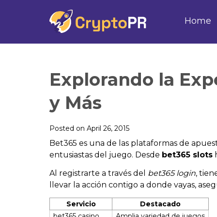
Home
Explorando la Exp
y Más
Posted on
April 26, 2015
Bet365 es una de las plataformas de apuest
entusiastas del juego. Desde
bet365 slots
h
Al registrarte a través del
bet365 login
, tie
llevar la acción contigo a donde vayas, as
Servicio
Destacado
bet365 casino
Amplia variedad de juegos