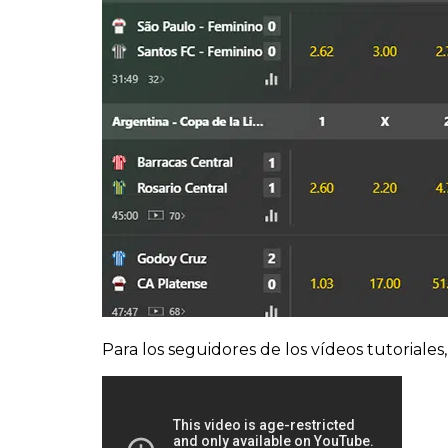
Para los seguidores de los vídeos tutoriale