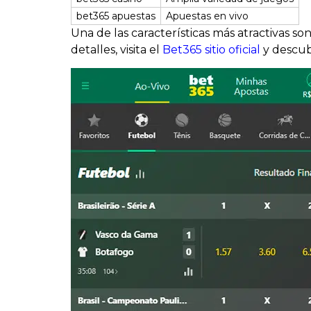
bet365 apuestas
Apuestas en vivo
Una de las características más atractivas so
detalles, visita el
Bet365 sitio oficial
y descub