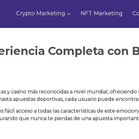
Crypto Marketing
NFT Marketing
Co
eriencia Completa con B
as y casino más reconocidas a nivel mundial, ofreciendo 
asta apuestas deportivas, cada usuario puede encontrar
nes fácil acceso a todas las características de este emocion
egurando que nunca te pierdas de una apuesta important