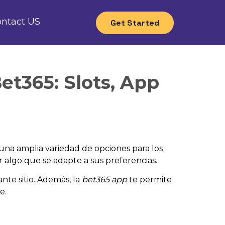
ntact US
Get Started
et365: Slots, App
una amplia variedad de opciones para los
 algo que se adapte a sus preferencias.
ante sitio. Además, la
bet365 app
te permite
e.