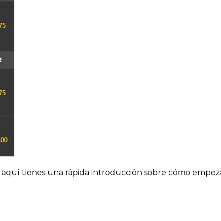
s, aquí tienes una rápida introducción sobre cómo empez