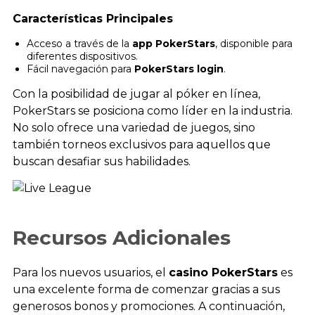
Características Principales
Acceso a través de la
app PokerStars
, disponible para
diferentes dispositivos.
Fácil navegación para
PokerStars login
.
Con la posibilidad de jugar al póker en línea,
PokerStars se posiciona como líder en la industria.
No solo ofrece una variedad de juegos, sino
también torneos exclusivos para aquellos que
buscan desafiar sus habilidades.
Recursos Adicionales
Para los nuevos usuarios, el
casino PokerStars
es
una excelente forma de comenzar gracias a sus
generosos bonos y promociones. A continuación,