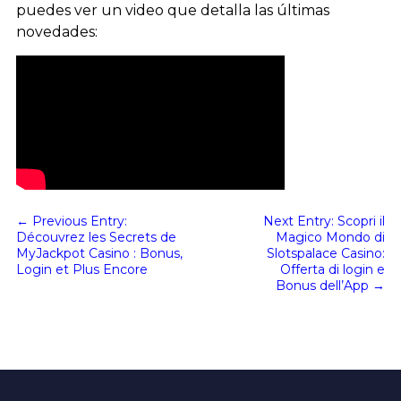
puedes ver un video que detalla las últimas
novedades:
←
Previous Entry:
Next Entry: Scopri il
Découvrez les Secrets de
Magico Mondo di
MyJackpot Casino : Bonus,
Slotspalace Casino:
Login et Plus Encore
Offerta di login e
Bonus dell’App
→