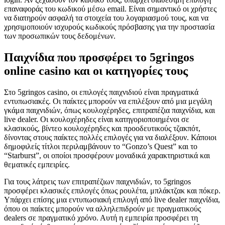
επαναφοράς του κωδικού μέσω email. Είναι σημαντικό οι χρήστες
να διατηρούν ασφαλή τα στοιχεία του λογαριασμού τους, και να
χρησιμοποιούν ισχυρούς κωδικούς πρόσβασης για την προστασία
των προσωπικών τους δεδομένων.
Παιχνίδια που προσφέρει το 5gringos
online casino και οι κατηγορίες τους
Στο 5gringos casino, οι επιλογές παιχνιδιού είναι πραγματικά
εντυπωσιακές. Οι παίκτες μπορούν να επιλέξουν από μια μεγάλη
γκάμα παιχνιδιών, όπως κουλοχέρηδες, επιτραπέζια παιχνίδια, και
live dealer. Οι κουλοχέρηδες είναι κατηγοριοποιημένοι σε
κλασικούς, βίντεο κουλοχέρηδες και προοδευτικούς τζακπότ,
δίνοντας στους παίκτες πολλές επιλογές για να διαλέξουν. Κάποιοι
δημοφιλείς τίτλοι περιλαμβάνουν το “Gonzo’s Quest” και το
“Starburst”, οι οποίοι προσφέρουν μοναδικά χαρακτηριστικά και
θεματικές εμπειρίες.
Για τους λάτρεις των επιτραπέζιων παιχνιδιών, το 5gringos
προσφέρει κλασικές επιλογές όπως ρουλέτα, μπλάκτζακ και πόκερ.
Υπάρχει επίσης μια εντυπωσιακή επιλογή από live dealer παιχνίδια,
όπου οι παίκτες μπορούν να αλληλεπιδρούν με πραγματικούς
dealers σε πραγματικό χρόνο. Αυτή η εμπειρία προσφέρει τη